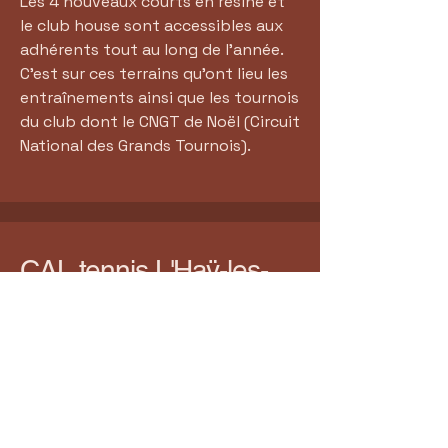
Les 4 nouveaux courts en résine et
le club house sont accessibles aux
adhérents tout au long de l'année.
C'est sur ces terrains qu'ont lieu les
entraînements ainsi que les tournois
du club dont le CNGT de Noël (Circuit
National des Grands Tournois).
CAL tennis L'Haÿ-les-
Roses
Horaires :
lundi au vendredi 9h - 23h
Week-end et jours fériés 9h - 20h